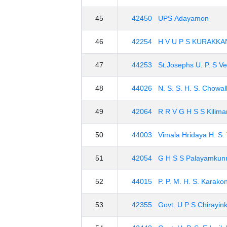
45
42450 UPS Adayamon
46
42254 H V U P S KURAKKA
47
44253 St.Josephs U. P. S Ve
48
44026 N. S. S. H. S. Chowal
49
42064 R R V G H S S Kil
50
44003 Vimala Hridaya H. S. 
51
42054 G H S S Palayamkun
52
44015 P. P. M. H. S. Karak
53
42355 Govt. U P S Chirayin