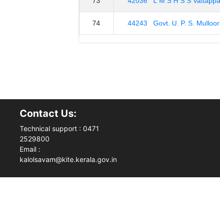
73
42036 L M S H S S Vattappa
74
44243 Govt. U. P. S. Mulloor
Contact Us:
Technical support : 0471
2529800
Email :
kalolsavam@kite.kerala.gov.in