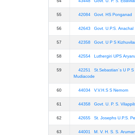
54
43448 Govt. U. P. S. Edavil
55
42084 Govt. HS Ponganad
56
42643 Govt. U.P.S. Anachal
57
42358 Govt. U P S Kizhuvil
58
42554 Luthergiri UPS Aryan
59
42251 St.Sebastian`s U P S
Mudiacode
60
44034 V.V.H.S S Nemom
61
44358 Govt. U. P. S. Vilappil
62
42655 St. Josephs U.P.S. P
63
44001 M. V. H. S. S. Aruma