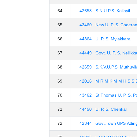
64
42658 S.N.U.P.S. Kollayil
65
43460 New U. P. S. Cheeran
66
44364 U. P. S. Mylakkara
67
44449 Govt. U. P. S. Nellikk
68
42659 S.K.V.U.P.S. Muthuvil
69
42016 M R M K M M H S S 
70
43462 St.Thomas U. P. S. P
71
44450 U. P. S. Chenkal
72
42344 Govt.Town UPS Atting