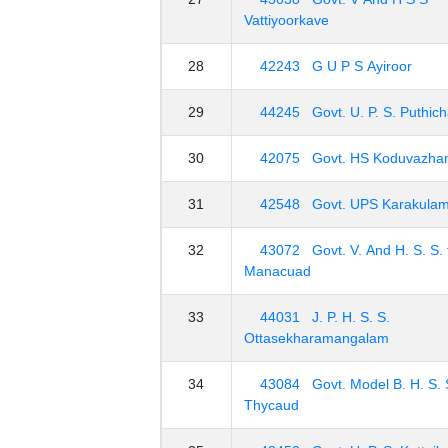
Vattiyoorkave
28
42243 G U P S Ayiroor
29
44245 Govt. U. P. S. Puthich
30
42075 Govt. HS Koduvazha
31
42548 Govt. UPS Karakula
32
43072 Govt. V. And H. S. S. f
Manacuad
33
44031 J. P. H. S. S.
Ottasekharamangalam
34
43084 Govt. Model B. H. S. 
Thycaud