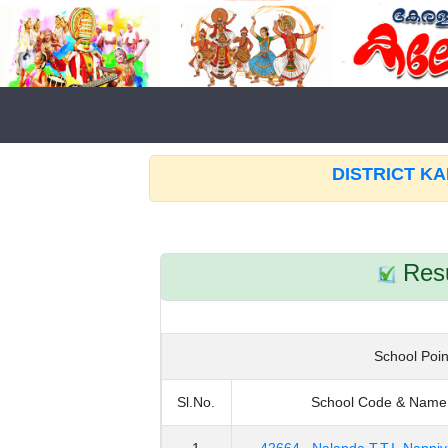
DISTRICT K
Resu
School Point
Sl.No.
School Code & Name
1
42664 Nalanda T.T.I. Nanni