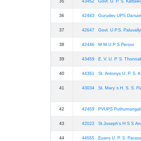
35
43452 Govt. U. P. S. Kattai
36
42443 Gurudev UPS Darsan
37
42647 Govt. U.P.S. Paluvally
38
42446 M M U P S Peroor
39
43459 E. V. U. P. S. Thonna
40
44361 St. Antonys U. P. S. 
41
43034 St. Mary`s H. S. S. P
42
42459 PVUPS Puthumanga
43
42022 St.Joseph'
44
44555 Evans U. P. S. Parass