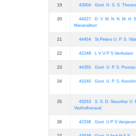
19
43004 Govt. H. S. S. Thonn
20
44027 D. V. M. N. N. M. H. S
Maranalloor
21
44454 St.Peters U. P. S. Vla
22
42248 L V U P S Venkulam
23
44355 Govt. U. P. S. Poovac
24
43245 Govt. U. P. S. Konchir
25
43253 S. S. D. Sisuvihar U. P
Vazhuthacaud
26
42338 Govt. U P S Venjara
27
43038 Govt. V And H S S