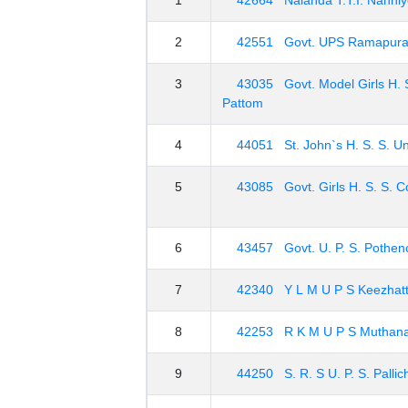
2
42551 Govt. UPS Ramapur
3
43035 Govt. Model Girls H. 
Pattom
4
44051 St. John`s H. S. S. 
5
43085 Govt. Girls H. S. S. Co
6
43457 Govt. U. P. S. Pothe
7
42340 Y L M U P S Keezhatt
8
42253 R K M U P S Muthan
9
44250 S. R. S U. P. S. Pallic