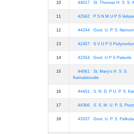
10
44017 St. Thomas H. S. S. 
11
42562 P S N M U P S Veliya
12
44244 Govt. U. P. S. Nemo
13
42457 S V U P S Puliyoork
14
42354 Govt. U P S Palavila
15
44061 St. Mary's H. S. S.
Kamukincode
16
44451 S. N. D. P U. P. S. K
17
44366 S. S. M. U. P. S. Poo
18
43337 Govt. U. P. S. Palkul