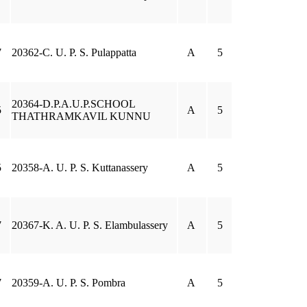
7
20362-C. U. P. S. Pulappatta
A
5
20364-D.P.A.U.P.SCHOOL
5
A
5
THATHRAMKAVIL KUNNU
5
20358-A. U. P. S. Kuttanassery
A
5
7
20367-K. A. U. P. S. Elambulassery
A
5
7
20359-A. U. P. S. Pombra
A
5