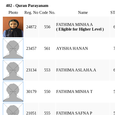
402 - Quran Parayanam
Photo
Reg. No
Code No.
Name
S
FATHIMA MINHA A
24872
556
( Eligible for Higher Level )
23457
561
AYISHA HANAN
23134
553
FATHIMA ASLAHA.A
30179
550
FATHIMA MINHA T
21051
555
FATHIMA SAFNA P