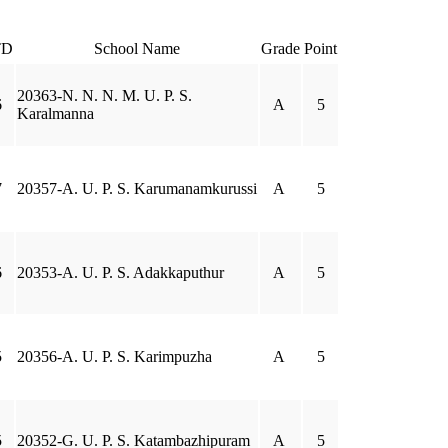
TD
School Name
Grade
Point
20363-N. N. N. M. U. P. S.
6
A
5
Karalmanna
7
20357-A. U. P. S. Karumanamkurussi
A
5
6
20353-A. U. P. S. Adakkaputhur
A
5
5
20356-A. U. P. S. Karimpuzha
A
5
5
20352-G. U. P. S. Katambazhipuram
A
5