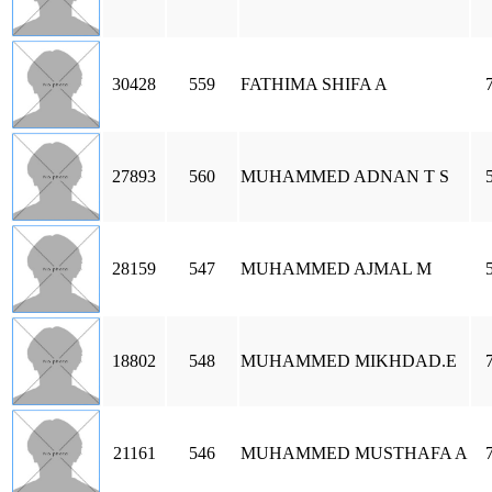
30428
559
FATHIMA SHIFA A
27893
560
MUHAMMED ADNAN T S
28159
547
MUHAMMED AJMAL M
18802
548
MUHAMMED MIKHDAD.E
21161
546
MUHAMMED MUSTHAFA A