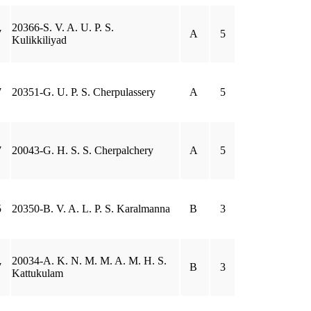
20366-S. V. A. U. P. S.
7
A
5
Kulikkiliyad
7
20351-G. U. P. S. Cherpulassery
A
5
7
20043-G. H. S. S. Cherpalchery
A
5
5
20350-B. V. A. L. P. S. Karalmanna
B
3
20034-A. K. N. M. M. A. M. H. S.
7
B
3
Kattukulam