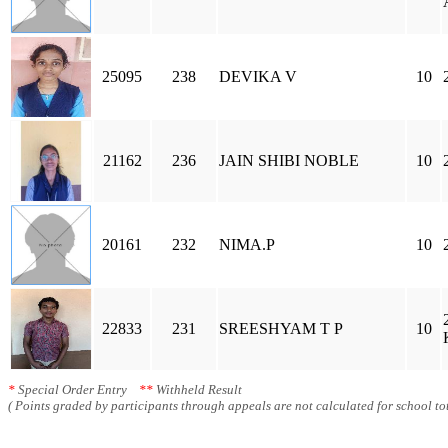
25095
238
DEVIKA V
10
21162
236
JAIN SHIBI NOBLE
10
20161
232
NIMA.P
10
22833
231
SREESHYAM T P
10
*
Special Order Entry
**
Withheld Result
( Points graded by participants through appeals are not calculated for school tot