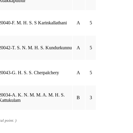
Adakkaputhur
20040-F. M. H. S. S Karinkallathani
A
5
20042-T. S. N. M. H. S. Kundurkunnu
A
5
20043-G. H. S. S. Cherpalchery
A
5
20034-A. K. N. M. M. A. M. H. S.
B
3
Kattukulam
al point. )