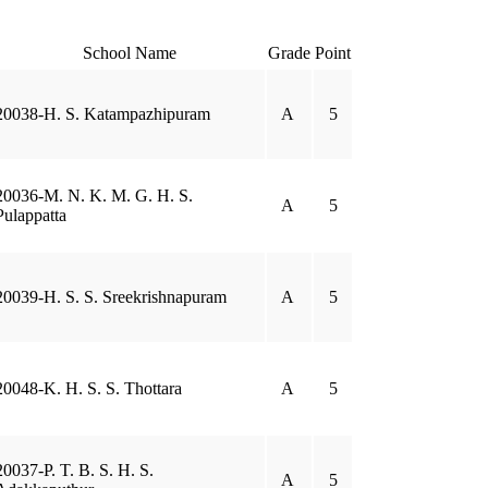
School Name
Grade
Point
20038-H. S. Katampazhipuram
A
5
20036-M. N. K. M. G. H. S.
A
5
Pulappatta
20039-H. S. S. Sreekrishnapuram
A
5
20048-K. H. S. S. Thottara
A
5
20037-P. T. B. S. H. S.
A
5