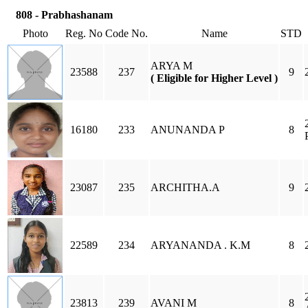
808 - Prabhashanam
Photo
Reg. No
Code No.
Name
STD
ARYA M
23588
237
9
( Eligible for Higher Level )
16180
233
ANUNANDA P
8
23087
235
ARCHITHA.A
9
22589
234
ARYANANDA . K.M
8
23813
239
AVANI M
8