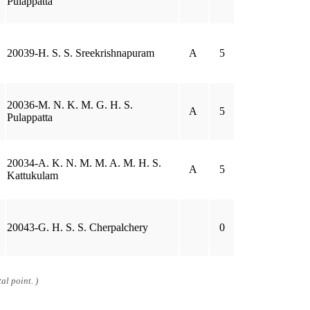
Pulappatta
20039-H. S. S. Sreekrishnapuram
A
5
20036-M. N. K. M. G. H. S.
A
5
Pulappatta
20034-A. K. N. M. M. A. M. H. S.
A
5
Kattukulam
20043-G. H. S. S. Cherpalchery
0
al point. )