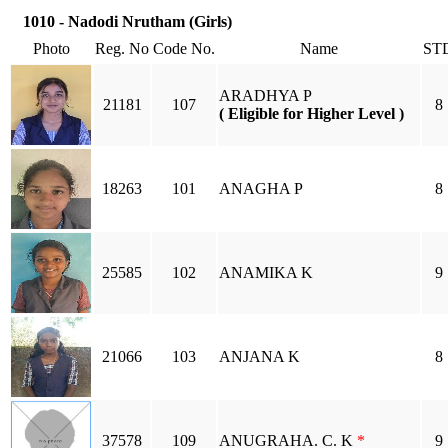
1010 - Nadodi Nrutham (Girls)
Photo
Reg. No
Code No.
Name
ST
ARADHYA P
21181
107
8
( Eligible for Higher Level )
18263
101
ANAGHA P
8
25585
102
ANAMIKA K
9
21066
103
ANJANA K
8
37578
109
ANUGRAHA. C. K
*
9