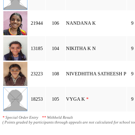
21944
106
NANDANA K
9
13185
104
NIKITHA K N
9
23223
108
NIVEDHITHA SATHEESH P
9
18253
105
VYGA K
*
9
*
Special Order Entry
**
Withheld Result
( Points graded by participants through appeals are not calculated for school tot