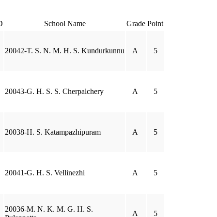
D
School Name
Grade
Point
20042-T. S. N. M. H. S. Kundurkunnu
A
5
20043-G. H. S. S. Cherpalchery
A
5
20038-H. S. Katampazhipuram
A
5
20041-G. H. S. Vellinezhi
A
5
20036-M. N. K. M. G. H. S.
A
5