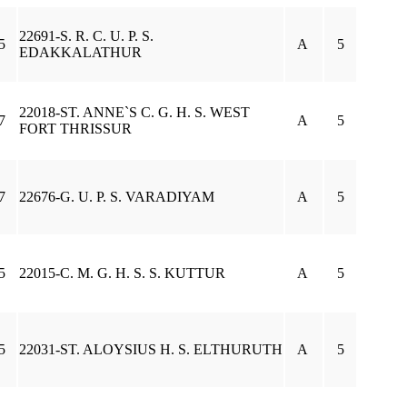
22691-S. R. C. U. P. S.
5
A
5
EDAKKALATHUR
22018-ST. ANNE`S C. G. H. S. WEST
7
A
5
FORT THRISSUR
7
22676-G. U. P. S. VARADIYAM
A
5
5
22015-C. M. G. H. S. S. KUTTUR
A
5
5
22031-ST. ALOYSIUS H. S. ELTHURUTH
A
5