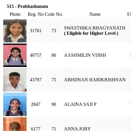
515 - Prabhashanam
Photo
Reg. No
Code No.
Name
S
SWASTHIKA BHAGYANATH
31761
73
( Eligible for Higher Level )
40757
86
AASHMILIN VIJISH
43797
75
ABHIJNAN HARIKRISHNAN
2847
90
ALAINA SAJI P
6177
71
ANNA JOBY