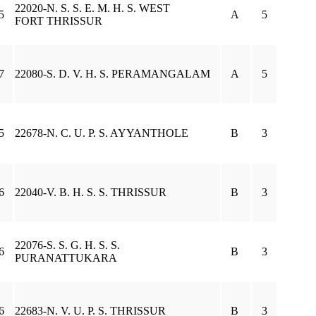
22020-N. S. S. E. M. H. S. WEST
5
A
5
FORT THRISSUR
7
22080-S. D. V. H. S. PERAMANGALAM
A
5
5
22678-N. C. U. P. S. AYYANTHOLE
B
3
6
22040-V. B. H. S. S. THRISSUR
B
3
22076-S. S. G. H. S. S.
6
B
3
PURANATTUKARA
6
22683-N. V. U. P. S. THRISSUR
B
3