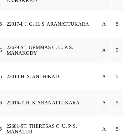
AMBAKKAD
6
22017-I. J. G. H. S. ARANATTUKARA
A
5
22679-ST. GEMMAS C. U. P. S.
6
A
5
MANAKODY
5
22010-H. S. ANTHIKAD
A
5
6
22016-T. H. S. ARANATTUKARA
A
5
22681-ST. THERESAS C. U. P. S.
5
A
5
MANALUR