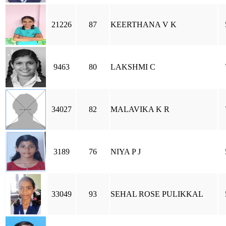
21226
87
KEERTHANA V K
9463
80
LAKSHMI C
34027
82
MALAVIKA K R
3189
76
NIYA P J
33049
93
SEHAL ROSE PULIKKAL