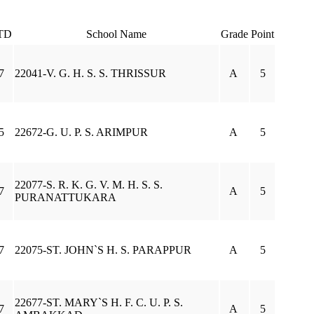
TD
School Name
Grade
Point
7
22041-V. G. H. S. S. THRISSUR
A
5
5
22672-G. U. P. S. ARIMPUR
A
5
22077-S. R. K. G. V. M. H. S. S.
7
A
5
PURANATTUKARA
7
22075-ST. JOHN`S H. S. PARAPPUR
A
5
22677-ST. MARY`S H. F. C. U. P. S.
7
A
5