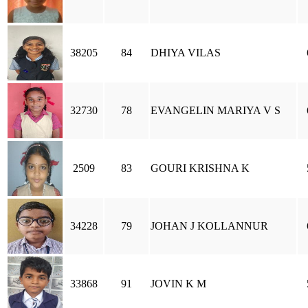
38205
84
DHIYA VILAS
32730
78
EVANGELIN MARIYA V S
2509
83
GOURI KRISHNA K
34228
79
JOHAN J KOLLANNUR
33868
91
JOVIN K M