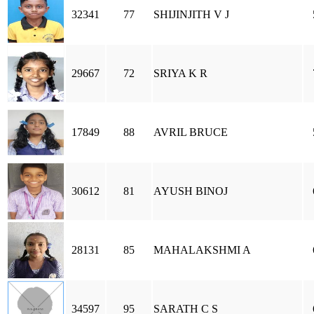
32341
77
SHIJINJITH V J
29667
72
SRIYA K R
17849
88
AVRIL BRUCE
30612
81
AYUSH BINOJ
28131
85
MAHALAKSHMI A
34597
95
SARATH C S