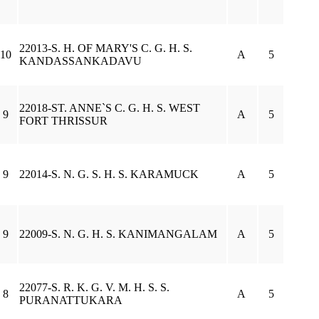
22013-S. H. OF MARY'S C. G. H. S.
10
A
5
KANDASSANKADAVU
22018-ST. ANNE`S C. G. H. S. WEST
9
A
5
FORT THRISSUR
9
22014-S. N. G. S. H. S. KARAMUCK
A
5
9
22009-S. N. G. H. S. KANIMANGALAM
A
5
22077-S. R. K. G. V. M. H. S. S.
8
A
5
PURANATTUKARA