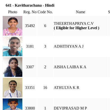
641 - Kavitharachana - Hindi
Photo
Reg. No
Code No.
Name
THEERTHAPRIYA C.V
35492
6
( Eligible for Higher Level )
3181
3
ADHITHYAN A J
3307
2
AISHA LAIBA K A
33351
16
ATHULYA K R
33800
1
DEVIPRASAD M P