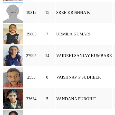
19312
15
SREE KRISHNA K
39803
7
URMILA KUMARI
27995
14
VAIDEHI SANJAY KUMBARE
2553
8
VAISHNAV P SUDHEER
33634
5
VANDANA PUROHIT