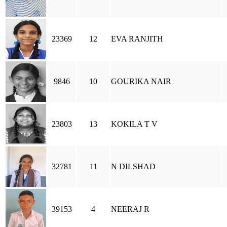
23369
12
EVA RANJITH
9846
10
GOURIKA NAIR
23803
13
KOKILA T V
32781
11
N DILSHAD
39153
4
NEERAJ R