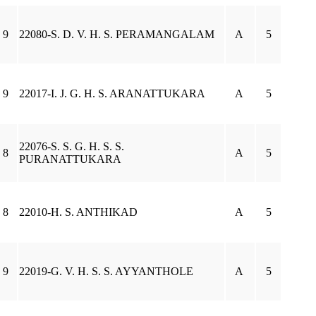
9
22080-S. D. V. H. S. PERAMANGALAM
A
5
9
22017-I. J. G. H. S. ARANATTUKARA
A
5
22076-S. S. G. H. S. S.
8
A
5
PURANATTUKARA
8
22010-H. S. ANTHIKAD
A
5
9
22019-G. V. H. S. S. AYYANTHOLE
A
5