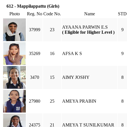
612 - Mappilappattu (Girls)
Photo
Reg. No
Code No.
Name
STD
AYAANA PARWIN E.S
37999
23
9
( Eligible for Higher Level )
35269
16
AFSA K S
9
3470
15
AIMY JOSHY
8
27980
25
AMEYA PRABIN
8
24375
21
AMEYA T SUNILKUMAR
8