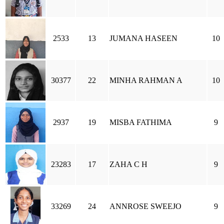
2533
13
JUMANA HASEEN
10
30377
22
MINHA RAHMAN A
10
2937
19
MISBA FATHIMA
9
23283
17
ZAHA C H
9
33269
24
ANNROSE SWEEJO
9