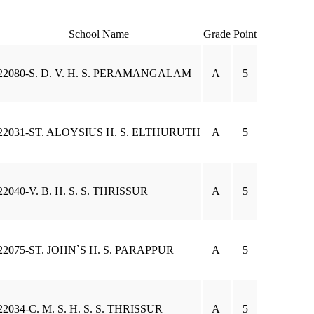
School Name
Grade
Point
22080-S. D. V. H. S. PERAMANGALAM
A
5
22031-ST. ALOYSIUS H. S. ELTHURUTH
A
5
22040-V. B. H. S. S. THRISSUR
A
5
22075-ST. JOHN`S H. S. PARAPPUR
A
5
22034-C. M. S. H. S. S. THRISSUR
A
5