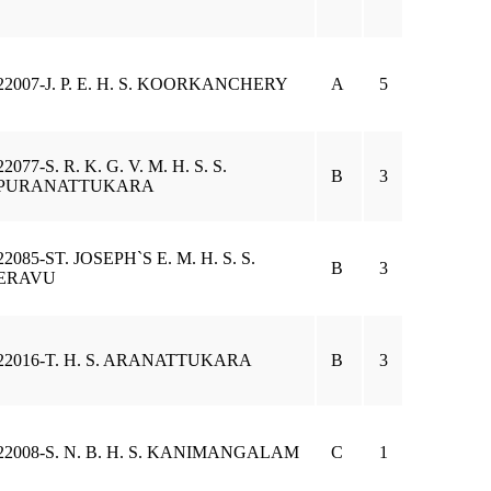
22007-J. P. E. H. S. KOORKANCHERY
A
5
22077-S. R. K. G. V. M. H. S. S.
B
3
PURANATTUKARA
22085-ST. JOSEPH`S E. M. H. S. S.
B
3
ERAVU
22016-T. H. S. ARANATTUKARA
B
3
22008-S. N. B. H. S. KANIMANGALAM
C
1