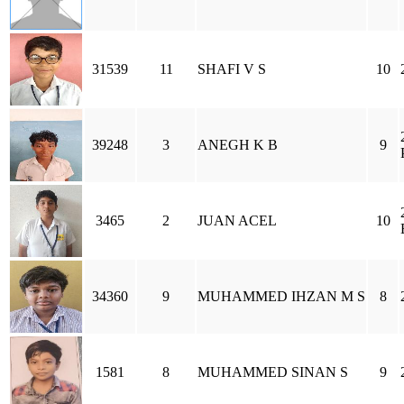
31539
11
SHAFI V S
10
39248
3
ANEGH K B
9
3465
2
JUAN ACEL
10
34360
9
MUHAMMED IHZAN M S
8
1581
8
MUHAMMED SINAN S
9