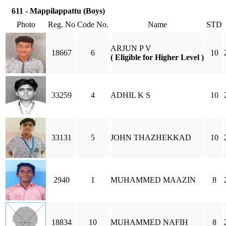
611 - Mappilappattu (Boys)
Photo
Reg. No
Code No.
Name
STD
ARJUN P V
18667
6
10
( Eligible for Higher Level )
33259
4
ADHIL K S
10
33131
5
JOHN THAZHEKKAD
10
2940
1
MUHAMMED MAAZIN
8
18834
10
MUHAMMED NAFIH
8