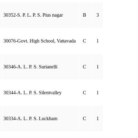
30352-S. P. L. P. S. Pius nagar
B
3
30076-Govt. High School, Vattavada
C
1
30346-A. L. P. S. Surianelli
C
1
30344-A. L. P. S. Silentvalley
C
1
30334-A. L. P. S. Luckham
C
1