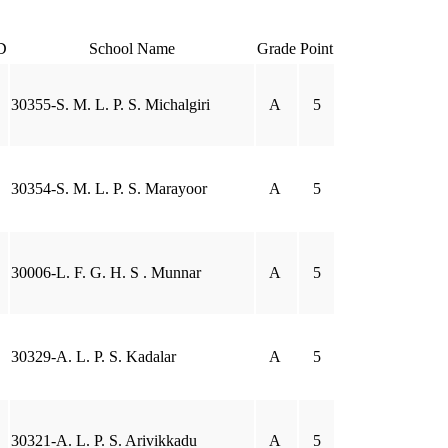
D
School Name
Grade
Point
30355-S. M. L. P. S. Michalgiri
A
5
30354-S. M. L. P. S. Marayoor
A
5
30006-L. F. G. H. S . Munnar
A
5
30329-A. L. P. S. Kadalar
A
5
30321-A. L. P. S. Arivikkadu
A
5