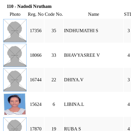
110 - Nadodi Nrutham
Photo
Reg. No
Code No.
Name
ST
17356
35
INDHUMATHI S
3
18066
33
BHAVYASREE V
4
16744
22
DHIYA.V
3
15624
6
LIBINA.L
4
17870
19
RUBA S
4