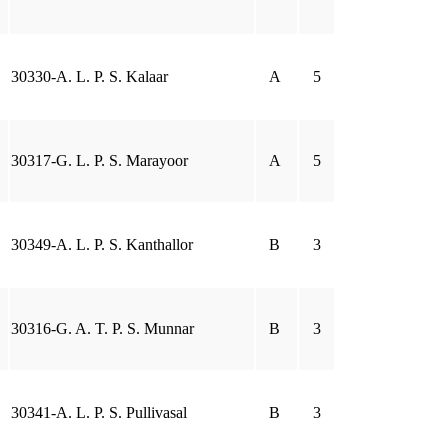
30330-A. L. P. S. Kalaar
A
5
30317-G. L. P. S. Marayoor
A
5
30349-A. L. P. S. Kanthallor
B
3
30316-G. A. T. P. S. Munnar
B
3
30341-A. L. P. S. Pullivasal
B
3