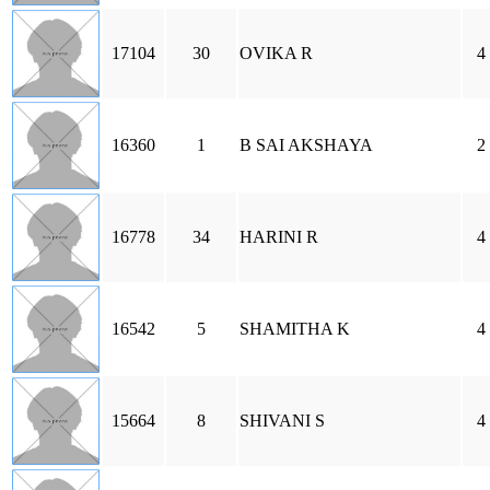
17104
30
OVIKA R
4
16360
1
B SAI AKSHAYA
2
16778
34
HARINI R
4
16542
5
SHAMITHA K
4
15664
8
SHIVANI S
4