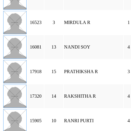
16523
3
MIRDULA R
1
16081
13
NANDI SOY
4
17918
15
PRATHIKSHA R
3
17320
14
RAKSHITHA R
4
15905
10
RANRI PURTI
4