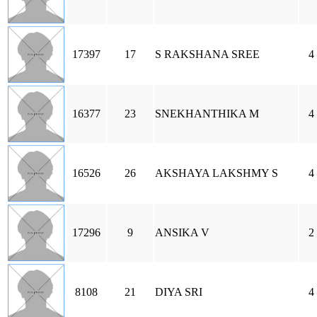
17397
17
S RAKSHANA SREE
4
16377
23
SNEKHANTHIKA M
4
16526
26
AKSHAYA LAKSHMY S
4
17296
9
ANSIKA V
2
8108
21
DIYA SRI
4