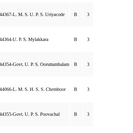
44367-L. M. S. U. P. S. Uriyacode
B
3
44364-U. P. S. Mylakkara
B
3
44354-Govt. U. P. S. Ooruttambalam
B
3
44066-L. M. S. H. S. S. Chemboor
B
3
44355-Govt. U. P. S. Poovachal
B
3