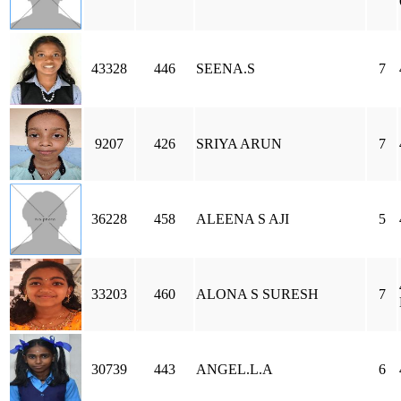
43328
446
SEENA.S
7
9207
426
SRIYA ARUN
7
36228
458
ALEENA S AJI
5
33203
460
ALONA S SURESH
7
30739
443
ANGEL.L.A
6