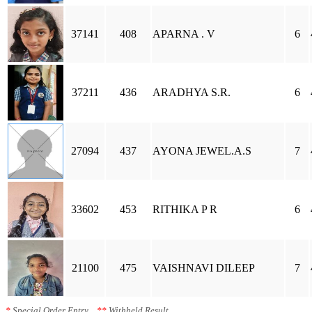
37141
408
APARNA . V
6
37211
436
ARADHYA S.R.
6
27094
437
AYONA JEWEL.A.S
7
33602
453
RITHIKA P R
6
21100
475
VAISHNAVI DILEEP
7
*
Special Order Entry
**
Withheld Result