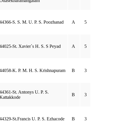
Ottasekharamangalam
44366-S. S. M. U. P. S. Poozhanad
A
5
44025-St. Xavier`s H. S. S Peyad
A
5
44058-K. P. M. H. S. Krishnapuram
B
3
44361-St. Antonys U. P. S.
B
3
Kattakkode
44329-St.Francis U. P. S. Ezhacode
B
3