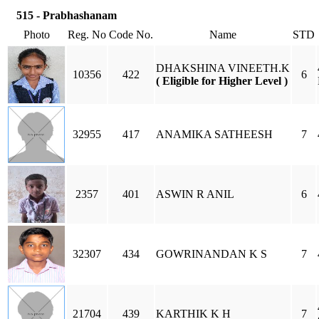
515 - Prabhashanam
Photo
Reg. No
Code No.
Name
STD
DHAKSHINA VINEETH.K
10356
422
6
( Eligible for Higher Level )
32955
417
ANAMIKA SATHEESH
7
2357
401
ASWIN R ANIL
6
32307
434
GOWRINANDAN K S
7
21704
439
KARTHIK K H
7