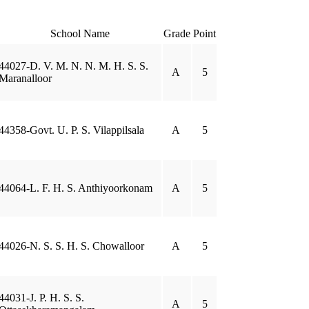
School Name
Grade
Point
44027-D. V. M. N. N. M. H. S. S.
A
5
Maranalloor
44358-Govt. U. P. S. Vilappilsala
A
5
44064-L. F. H. S. Anthiyoorkonam
A
5
44026-N. S. S. H. S. Chowalloor
A
5
44031-J. P. H. S. S.
A
5