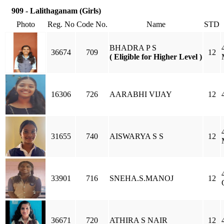
909 - Lalithaganam (Girls)
Photo
Reg. No
Code No.
Name
STD
BHADRA P S
36674
709
12
( Eligible for Higher Level )
16306
726
AARABHI VIJAY
12
31655
740
AISWARYA S S
12
33901
716
SNEHA.S.MANOJ
12
36671
720
ATHIRA S NAIR
12