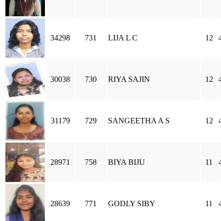
34298
731
LIJA L C
12
30038
730
RIYA SAJIN
12
31179
729
SANGEETHA A S
12
28971
758
BIYA BIJU
11
28639
771
GODLY SIBY
11