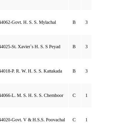
44062-Govt. H. S. S. Mylachal
B
3
44025-St. Xavier`s H. S. S Peyad
B
3
44018-P. R. W. H. S. S. Kattakada
B
3
44066-L. M. S. H. S. S. Chemboor
C
1
44020-Govt. V & H.S.S. Poovachal
C
1