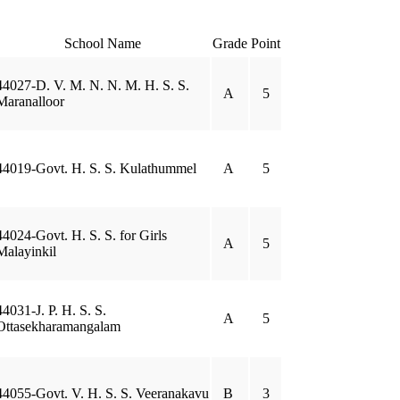
School Name
Grade
Point
44027-D. V. M. N. N. M. H. S. S.
A
5
Maranalloor
44019-Govt. H. S. S. Kulathummel
A
5
44024-Govt. H. S. S. for Girls
A
5
Malayinkil
44031-J. P. H. S. S.
A
5
Ottasekharamangalam
44055-Govt. V. H. S. S. Veeranakavu
B
3