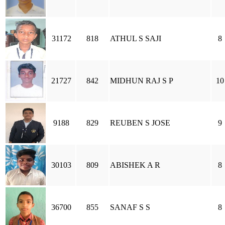
31172
818
ATHUL S SAJI
8
21727
842
MIDHUN RAJ S P
10
9188
829
REUBEN S JOSE
9
30103
809
ABISHEK A R
8
36700
855
SANAF S S
8