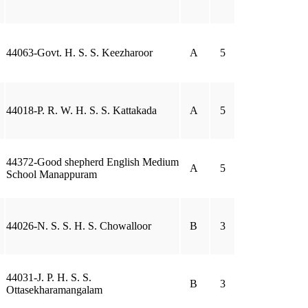
44063-Govt. H. S. S. Keezharoor
A
5
44018-P. R. W. H. S. S. Kattakada
A
5
44372-Good shepherd English Medium
A
5
School Manappuram
44026-N. S. S. H. S. Chowalloor
B
3
44031-J. P. H. S. S.
B
3
Ottasekharamangalam