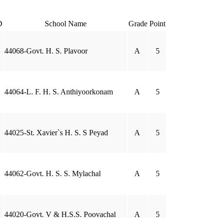
D
School Name
Grade
Point
44068-Govt. H. S. Plavoor
A
5
44064-L. F. H. S. Anthiyoorkonam
A
5
44025-St. Xavier`s H. S. S Peyad
A
5
44062-Govt. H. S. S. Mylachal
A
5
44020-Govt. V & H.S.S. Poovachal
A
5