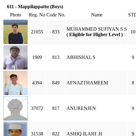
611 - Mappilappattu (Boys)
Photo
Reg. No
Code No.
Name
ST
MUHAMMED SUFIYAN S S
21055
833
10
( Eligible for Higher Level )
1909
813
ABHISHAL S
9
4394
849
AFNAZTHAMEEM
8
37072
817
ANURENJEN
9
31538
822
ASHIQ ILAHI .H
9