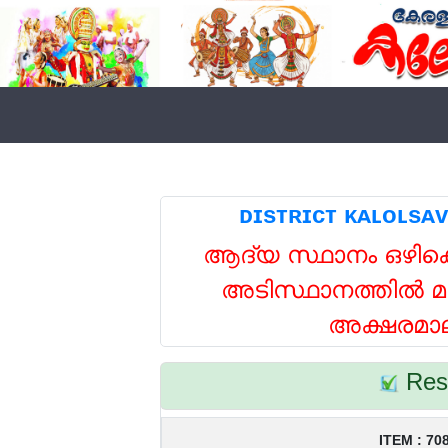
ആദ്യ സ്ഥാനം ഒഴികെ
അടിസ്ഥാനത്തിൽ മത
അക്ഷരമാല
Res
ITEM : 70