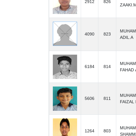
2912
826
ZAAKI.
MUHAM
4090
823
ADIL.A
MUHAM
6184
814
FAHAD 
MUHAM
5606
811
FAIZAL
MUHAM
1264
803
SHAMM