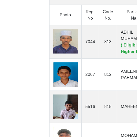
Reg.
Code
Parti
Photo
No
No.
Na
ADHIL
MUHAM
7044
813
( Eligib
Higher 
AMEEN
2067
812
RAHMA
5516
815
MAHEE
MOHA