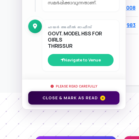
സമർപ്പിക്കാവുന്നതാണ്.
04
Palakkad
1008
05
Kollam
983
ഹയർ അപ്പീൽ ഓഫീസ്
GOVT. MODEL HSS FOR
GIRLS
THRISSUR
Navigate to Venue
HS GEN
HSS GEN
HS ARABIC
HS SANSKRIT
PLEASE READ CAREFULLY
CLOSE & MARK AS READ