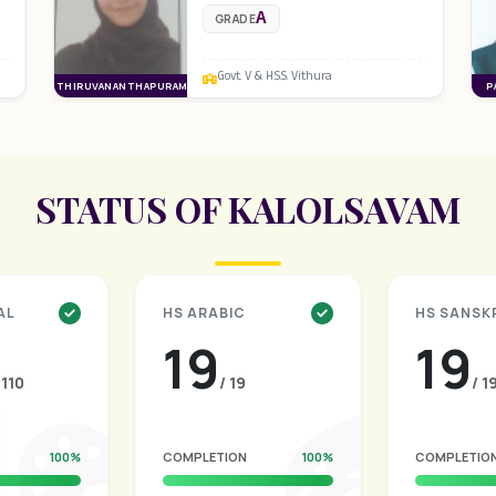
A
GRADE
Govt. V & H.S.S. Vithura
THIRUVANANTHAPURAM
P
STATUS OF KALOLSAVAM
AL
HS ARABIC
HS SANSK
19
19
 110
/ 19
/ 1
100%
COMPLETION
100%
COMPLETIO