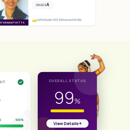
A
GRADE
Catholicate H.S.S Pathanamthitta
ATHANAMTHITTA
THIRUVANANTHA
OVERALL STATUS
RIT
99
%
9
N
100%
View Details