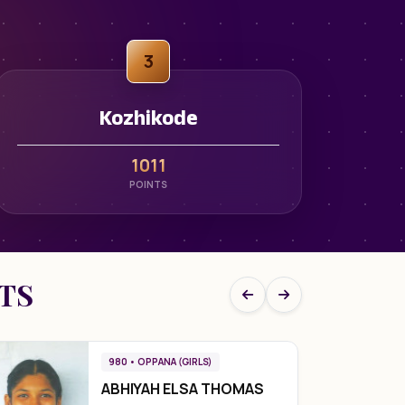
3
Kozhikode
1011
POINTS
NTS
980 • OPPANA (GIRLS)
ABHIYAH ELSA THOMAS