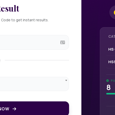
esult
m Code to get instant results.
CA
HS 
R
HSS
PU
8
 NOW