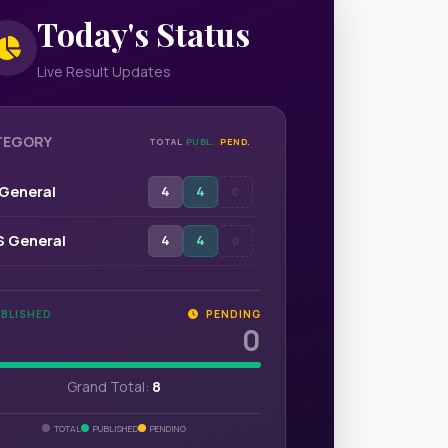
Today's Status
Live Result Updates
TEGORY
TOTAL
PUBL.
PEND.
General
4
4
0
 General
4
4
0
BLISHED
PENDING
0
Venues
Grand Total:
8
Find Stages & Locations
Program Schedule
TOTAL
PUBLISHED
PENDING
Download PDF