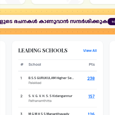
ികളുടെ രചനകൾ കാണുവാൻ സന്ദർശിക്കുക
s
LEADING SCHOOLS
View All
#
School
Pts
1
B.S.S GURUKULAM Higher Secondary School, Alathur
238
Palakkad
2
S. V. G. V. H. S. S Kidangannur
157
Pathanamthitta
3
M G M H S S Mananthavady
126