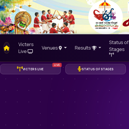
Status of
Victers
Venues
Results
Stages
Live
LIVE
VICTERS LIVE
STATUS OF STAGES