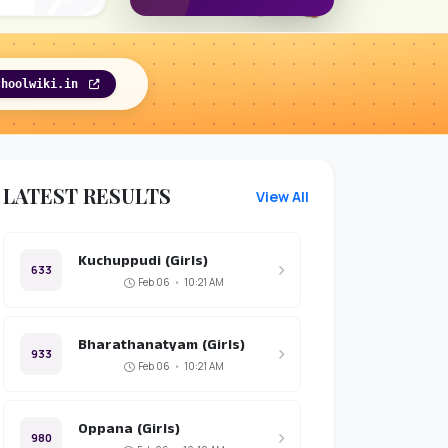
choolwiki.in
LATEST RESULTS
View All
Kuchuppudi (Girls)
633
Feb 06
•
10:21 AM
Bharathanatyam (Girls)
933
Feb 06
•
10:21 AM
Oppana (Girls)
980