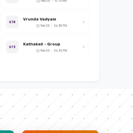
Feb 06
•
10:19 AM
Vrunda Vadyam
678
Feb 05
•
04:38 PM
Kathakali - Group
673
Feb 05
•
04:35 PM