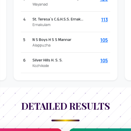
Wayanad
4
St. Teresa`s C.G.H.S.S. Ernakulam
113
Ernakulam
5
N S Boys H S S Mannar
105
Alappuzha
6
Silver Hills H. S. S.
105
Kozhikode
DETAILED RESULTS